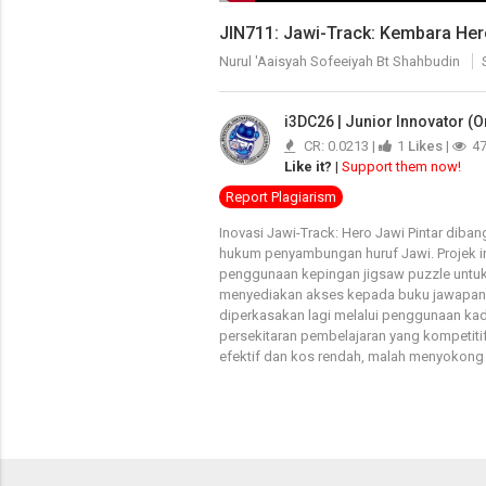
JIN711: Jawi-Track: Kembara Her
Nurul 'Aaisyah Sofeeiyah Bt Shahbudin
i3DC26 | Junior Innovator (O
CR: 0.0213 |
1
Likes
|
4
Like it?
|
Support them now!
Report Plagiarism
Inovasi Jawi-Track: Hero Jawi Pintar dib
hukum penyambungan huruf Jawi. Projek i
penggunaan kepingan jigsaw puzzle untuk ak
menyediakan akses kepada buku jawapan, k
diperkasakan lagi melalui penggunaan kad
persekitaran pembelajaran yang kompetit
efektif dan kos rendah, malah menyokong k