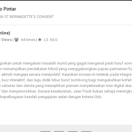
o Pintar
SK ST BERNADETTE'S CONVENT
nline)
7
Views
|
64 times |
LS: 65.0
angunkan untuk mengatasi masalah murid yang gagal mengenal pasti huruf so
ni menampilkan pendekatan hibrid yang menggabungkan papan permainan fi
tiviti mengeja secara manipulatif. Keunikan inovasi ini terletak pada integra
uiz interaktif, dan lagu didik hibur huruf sombong bagi mengukuhkan kefah
 cabaran dan denda yang mewajibkan pemain menyelesaikan misi digital atau
if dan menyeronokkan. Secara keseluruhan, Jawi-Track bukan sahaja meningk
epelbagaian kaedah pengajaran selari dengan kriteria i3dc.