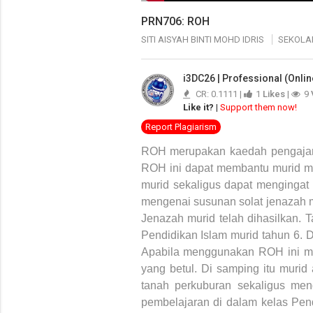
PRN706: ROH
SITI AISYAH BINTI MOHD IDRIS
SEKOLA
i3DC26 | Professional (Onlin
CR: 0.1111 |
1
Likes
|
9
Like it?
|
Support them now!
Report Plagiarism
ROH merupakan kaedah pengajaran
ROH ini dapat membantu murid me
murid sekaligus dapat mengingat 
mengenai susunan solat jenazah m
Jenazah murid telah dihasilkan. 
Pendidikan Islam murid tahun 6. 
Apabila menggunakan ROH ini mur
yang betul. Di samping itu murid 
tanah perkuburan sekaligus meng
pembelajaran di dalam kelas Pen