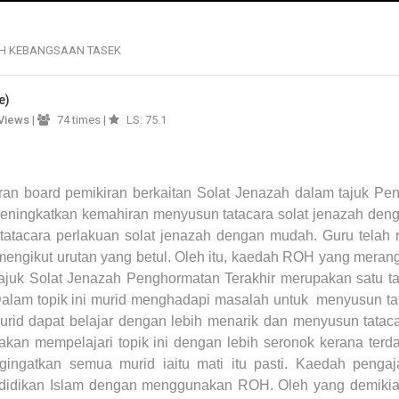
H KEBANGSAAN TASEK
e)
Views
|
74 times |
LS: 75.1
 board pemikiran berkaitan Solat Jenazah dalam tajuk Pen
ningkatkan kemahiran menyusun tatacara solat jenazah dengan
tatacara perlakuan solat jenazah dengan mudah. Guru telah m
engikut urutan yang betul. Oleh itu, kaedah ROH yang meran
Tajuk Solat Jenazah Penghormatan Terakhir merupakan satu t
Dalam topik ini murid menghadapi masalah untuk
menyusun tat
id dapat belajar dengan lebih menarik dan menyusun tatac
akan mempelajari topik ini dengan lebih seronok kerana terda
ingatkan semua murid iaitu mati itu pasti. Kaedah pengajara
didikan Islam dengan menggunakan ROH. Oleh yang demikian