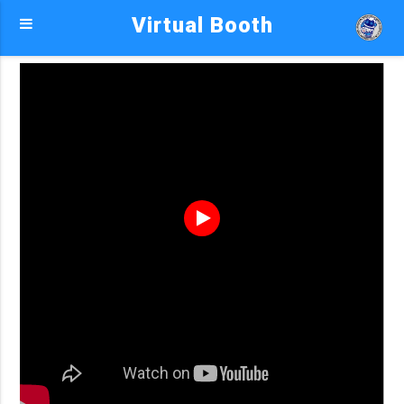
Virtual Booth