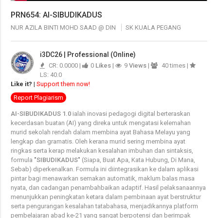
PRN654: AI-SIBUDIKADUS
NUR AZILA BINTI MOHD SAAD @ DIN
SK KUALA PEGANG
i3DC26 | Professional (Online)
CR: 0.0000 |
0
Likes
|
9
Views
|
40 times |
LS: 40.0
Like it?
|
Support them now!
Report Plagiarism
AI-SIBUDIKADUS 1.0
ialah inovasi pedagogi digital berteraskan
kecerdasan buatan (AI) yang direka untuk mengatasi kelemahan
murid sekolah rendah dalam membina ayat Bahasa Melayu yang
lengkap dan gramatis. Oleh kerana murid sering membina ayat
ringkas serta kerap melakukan kesalahan imbuhan dan sintaksis,
formula
"SIBUDIKADUS"
(Siapa, Buat Apa, Kata Hubung, Di Mana,
Sebab) diperkenalkan. Formula ini diintegrasikan ke dalam aplikasi
pintar bagi menawarkan semakan automatik, maklum balas masa
nyata, dan cadangan penambahbaikan adaptif. Hasil pelaksanaannya
menunjukkan peningkatan ketara dalam pembinaan ayat berstruktur
serta pengurangan kesalahan tatabahasa, menjadikannya platform
pembelajaran abad ke-21 yang sangat berpotensi dan berimpak