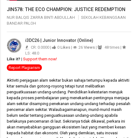
JIN578: THE ECO CHAMPION: JUSTICE REDEMPTION
NUR BALQIS ZARRA BINTI ABDULLAH
SEKOLAH KEBANGSAAN
BANDAR PALOH
i3DC26 | Junior Innovator (Online)
CR: 0.0000 |
0
Likes
|
26
Views
|
48 times |
LS: 48.0
Like it?
|
Support them now!
Report Plagiarism
Aktiviti penjagaan alam sekitar bukan sahaja tertumpu kepada aktiviti
kitar semula dan gotong-royong tetapi turut melibatkan
penguatkuasaan undang-undang.
Pendidikan kelestarian merujuk
kepada proses pembelajaran yang menekankan pentingnya menjaga
alam sekitar disamping penekanan undang-undang terhadap pesalah
pencemar alam sekitar. Walaubagaimanapun, murid-murid masih
belum sedar tentang penguatkuasaan undang-undang apabila
berlakunya pencemaran di laut. Sekiranya tidak dikawal, perkara ini
akan menyebabkan gangguan ekosistem laut yang memberi kesan
kepada habitat dan ekonomi. Oleh yang demikian, satu inovasi