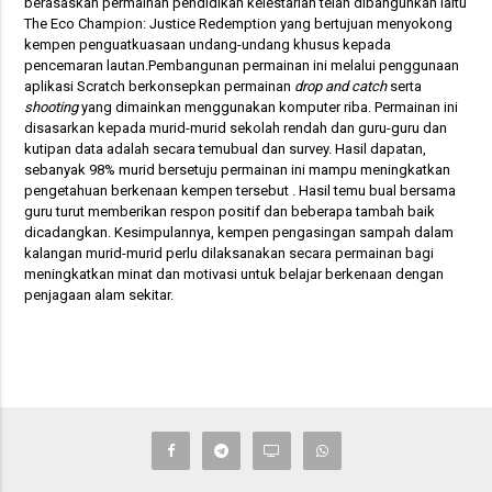
berasaskan permainan pendidikan kelestarian telah dibangunkan iaitu
The Eco Champion: Justice Redemption yang bertujuan menyokong
kempen penguatkuasaan undang-undang khusus kepada
pencemaran lautan.Pembangunan permainan ini melalui penggunaan
aplikasi Scratch berkonsepkan permainan
drop and catch
serta
shooting
yang dimainkan menggunakan komputer riba.
Permainan ini
disasarkan kepada murid-murid sekolah rendah dan guru-guru dan
kutipan data adalah secara temubual dan survey. Hasil dapatan,
sebanyak 98% murid bersetuju permainan ini mampu meningkatkan
pengetahuan berkenaan kempen tersebut . Hasil temu bual bersama
guru turut memberikan respon positif dan beberapa tambah baik
dicadangkan. Kesimpulannya, kempen pengasingan sampah dalam
kalangan murid-murid perlu dilaksanakan secara permainan bagi
meningkatkan minat dan motivasi untuk belajar berkenaan dengan
penjagaan alam sekitar.