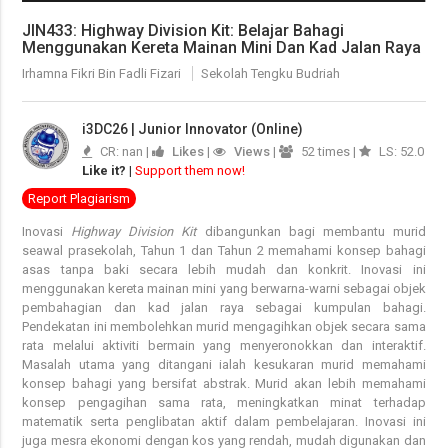
JIN433: Highway Division Kit: Belajar Bahagi
Menggunakan Kereta Mainan Mini Dan Kad Jalan Raya
Irhamna Fikri Bin Fadli Fizari
Sekolah Tengku Budriah
i3DC26 | Junior Innovator (Online)
CR: nan |
Likes
|
Views
|
52 times |
LS: 52.0
Like it?
|
Support them now!
Report Plagiarism
Inovasi
Highway Division Kit
dibangunkan bagi membantu murid
seawal prasekolah, Tahun 1 dan Tahun 2 memahami konsep bahagi
asas tanpa baki secara lebih mudah dan konkrit. Inovasi ini
menggunakan kereta mainan mini yang berwarna-warni sebagai objek
pembahagian dan kad jalan raya sebagai kumpulan bahagi.
Pendekatan ini membolehkan murid mengagihkan objek secara sama
rata melalui aktiviti bermain yang menyeronokkan dan interaktif.
Masalah utama yang ditangani ialah kesukaran murid memahami
konsep bahagi yang bersifat abstrak. Murid akan lebih memahami
konsep pengagihan sama rata, meningkatkan minat terhadap
matematik serta penglibatan aktif dalam pembelajaran. Inovasi ini
juga mesra ekonomi dengan kos yang rendah, mudah digunakan dan