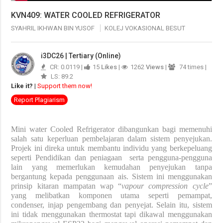
KVN409: WATER COOLED REFRIGERATOR
SYAHRIL IKHWAN BIN YUSOF
KOLEJ VOKASIONAL BESUT
i3DC26 | Tertiary (Online)
CR: 0.0119 |
15
Likes
|
1262
Views
|
74 times |
LS: 89.2
Like it?
|
Support them now!
Report Plagiarism
Mini water Cooled Refrigerator dibangunkan bagi memenuhi
salah satu keperluan pembelajaran dalam sistem penyejukan.
Projek ini direka untuk membantu individu yang berkepeluang
seperti Pendidikan dan peniagaan
serta pengguna-pengguna
lain yang memerlukan kemudahan penyejukan tanpa
bergantung kepada penggunaan ais. Sistem ini menggunakan
prinsip kitaran mampatan wap “
vapour compression cycle
”
yang melibatkan komponen utama seperti pemampat,
condenser, injap pengembang dan penyejat. Selain itu, sistem
ini tidak menggunakan thermostat tapi dikawal menggunakan