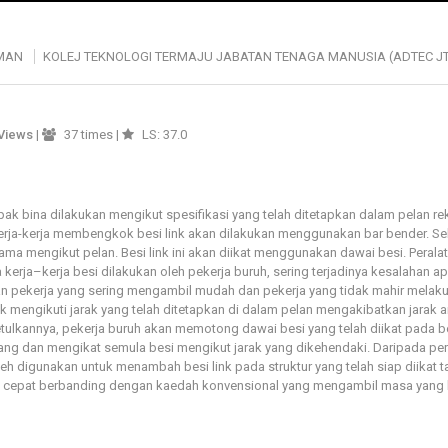
AMAN
KOLEJ TEKNOLOGI TERMAJU JABATAN TENAGA MANUSIA (ADTEC 
Views
|
37 times |
LS: 37.0
pak bina dilakukan mengikut spesifikasi yang telah ditetapkan dalam pelan re
kerja-kerja membengkok besi link akan dilakukan menggunakan bar bender. 
ma mengikut pelan. Besi link ini akan diikat menggunakan dawai besi. Perala
 kerja–kerja besi dilakukan oleh pekerja buruh, sering terjadinya kesalahan ap
ian pekerja yang sering mengambil mudah dan pekerja yang tidak mahir melakuk
k mengikuti jarak yang telah ditetapkan di dalam pelan mengakibatkan jarak an
ulkannya, pekerja buruh akan memotong dawai besi yang telah diikat pada bes
ang dan mengikat semula besi mengikut jarak yang dikehendaki. Daripada per
boleh digunakan untuk menambah besi link pada struktur yang telah siap diikat t
h cepat berbanding dengan kaedah konvensional yang mengambil masa yang 