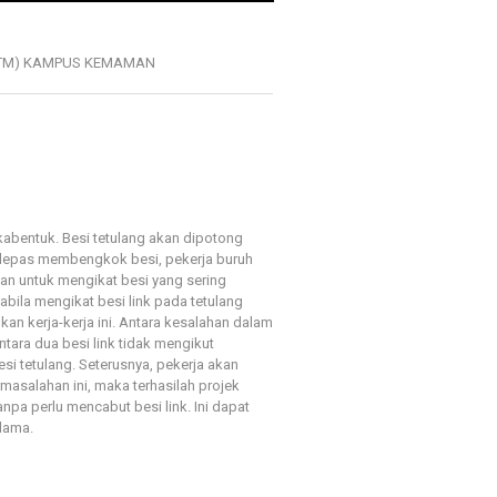
JTM) KAMPUS KEMAMAN
kabentuk. Besi tetulang akan dipotong
Selepas membengkok besi, pekerja buruh
tan untuk mengikat besi yang sering
abila mengikat besi link pada tetulang
an kerja-kerja ini. Antara kesalahan dalam
tara dua besi link tidak mengikut
i tetulang. Seterusnya, pekerja akan
masalahan ini, maka terhasilah projek
anpa perlu mencabut besi link. Ini dapat
lama.