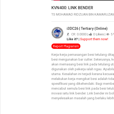
KVN400: LINK BENDER
TS MOHAMAD RIDZUAN BIN KAMARUZ
i3DC26 | Tertiary (Online)
CR: 0.0000 |
0
Likes
|
5
Like it?
|
Support them now!
Report Plagiarism
Kerja-kerja pemasangan besi tetulang dita
besi mengunakan bar cutter. Seterusnya, 
akan memasang besi link pada tetulang uta
digunakan oleh pekerja ialah ngau. Apabila
utama. Kesalahan ini terjadi kerana kecua
melakukan kerja mengikat besi adalah tida
spesifikasi yang dikehendaki. Bagi membet
mencabut semula besi link pada besi tetul
inovasi iaitu link bender. Link bender ini 
menyelesaikan masalah yang berlaku lebi