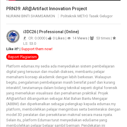
PRN39: AR@Artifact Innovation Project
NURAINI BINTI SHAMSAIMON
Politeknik METrO Tasek Gelugor
i3DC26 | Professional (Online)
CR: 0.0000 |
0
Likes
|
14
Views
|
53 times |
LS: 53.0
Like it?
|
Support them now!
Report Plagiarism
Platform edumax.my sedia ada menyediakan sistem pembelajaran
digital yang tersusun dan mudah diakses, membantu pelajar
memahami konsep akademik dengan lebih berkesan. Walaupun
begitu, pengalaman pembelajaran masih bersifat pasif dan kurang
interaktif, terutamanya dalam bidang teknikal seperti digital forensik
yang memerlukan visualisasi dan pemahaman praktikal. Projek
AR@artifact dibangunkan sebagai Alat Bahan Bantu Mengajar
(ABBM) dan diperkenalkan sebagai pelengkap kepada edumax.my
platform, membolehkan pelajar mengimbas serta berinteraksi dengan
model 3D peralatan dan persekitaran makmal secara masa nyata.
Selain itu, platform Edumax turut menyediakan eduGame yang
membolehkan pelajar belajar sambil bermain. Pendekatan ini