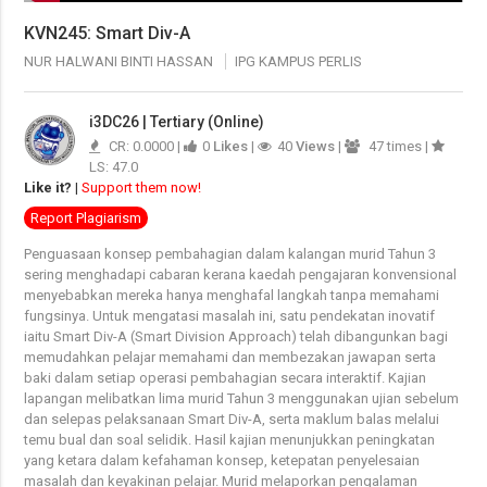
KVN245: Smart Div-A
NUR HALWANI BINTI HASSAN
IPG KAMPUS PERLIS
i3DC26 | Tertiary (Online)
CR: 0.0000 |
0
Likes
|
40
Views
|
47 times |
LS: 47.0
Like it?
|
Support them now!
Report Plagiarism
Penguasaan konsep pembahagian dalam kalangan murid Tahun 3
sering menghadapi cabaran kerana kaedah pengajaran konvensional
menyebabkan mereka hanya menghafal langkah tanpa memahami
fungsinya. Untuk mengatasi masalah ini, satu pendekatan inovatif
iaitu Smart Div-A (Smart Division Approach) telah dibangunkan bagi
memudahkan pelajar memahami dan membezakan jawapan serta
baki dalam setiap operasi pembahagian secara interaktif. Kajian
lapangan melibatkan lima murid Tahun 3 menggunakan ujian sebelum
dan selepas pelaksanaan Smart Div-A, serta maklum balas melalui
temu bual dan soal selidik. Hasil kajian menunjukkan peningkatan
yang ketara dalam kefahaman konsep, ketepatan penyelesaian
masalah dan keyakinan pelajar. Murid melaporkan pengalaman