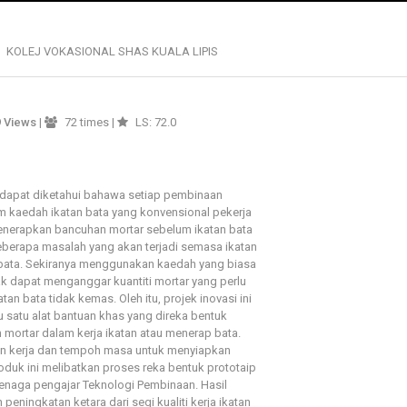
KOLEJ VOKASIONAL SHAS KUALA LIPIS
9
Views
|
72 times |
LS: 72.0
 dapat diketahui bahawa setiap pembinaan
 kaedah ikatan bata yang konvensional pekerja
menerapkan bancuhan mortar sebelum ikatan bata
berapa masalah yang akan terjadi semasa ikatan
 bata. Sekiranya menggunakan kaedah yang biasa
dak dapat menganggar kuantiti mortar yang perlu
an bata tidak kemas. Oleh itu, projek inovasi ini
u satu alat bantuan khas yang direka bentuk
ortar dalam kerja ikatan atau menerap bata.
an kerja dan tempoh masa untuk menyiapkan
oduk ini melibatkan proses reka bentuk prototaip
tenaga pengajar Teknologi Pembinaan. Hasil
ningkatan ketara dari segi kualiti kerja ikatan