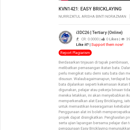
KVN1421: EASY BRICKLAYING
NURRIZATUL ARISHA BINTI NORAZMAN
i3DC26 | Tertiary (Online)
CR: 0.0000 |
0
Likes
|
3
Like it?
|
Support them now!
Report Plagiarism
Berdasarkan tinjauan di tapak pembinaan,
melibatkan pemasangan ikatan bata. Dalam
perlu mengikat satu demi satu bata dan 
disusun. Walaubagaimanapun, terdapat be
bata dijalankan seperti kekemasan ikatan
digunakan, pelajar atau pekerja binaan ti
mereka letakkan, ini akan menyebabkan ikat
memperkenalkan alat Easy Bricklaying, iait
untuk memastikan keseragaman ketebalan m
Penggunaan alat ini boleh mempercepatk
projek dapat disingkatkan. Penghasilan pr
serta ujian lapangan bersama pelajar dan 
penggunaan Easy Bricklaying menunjukkan pe