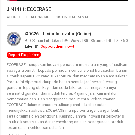
JIN1411: ECOERASE
ALDRICH ETHAN PARVIN
SK TIMBUA RANAU
i3DC26 | Junior Innovator (Online)
CR: nan |
Likes
|
Views
|
36 times |
LS: 36.0
Like it?
|
Support them now!
Report Plagiarism
ECOERASE merupakan inovasi pemadam mesra alam yang dihasilkan
sebagai alternatif kepada pemadam konvensional berasaskan bahan
sintetik seperti PVC yang sukar terurai dan mencemarkan alam sekitar.
Produk ini diperbuat daripada bahan semula jadi seperti tepung
gandum, tepung ubi kayu dan soda bikarbonat, menjadikannya
selamat digunakan dan mudah terurai. Kajian dijalankan melalui
pemerhatian dan ujian penggunaan bagi menilai keberkesanan
ECOERASE dalam memadam tulisan pensil. Hasil dapatan
menunjukkan bahawa ECOERASE mampu berfungsi dengan baik
serta diterima oleh pengguna. Kesimpulannya, inovasi ini berpotensi
untuk dikomersialkan dan menyokong amalan penggunaan produk
lestari dalam kehidupan seharian.