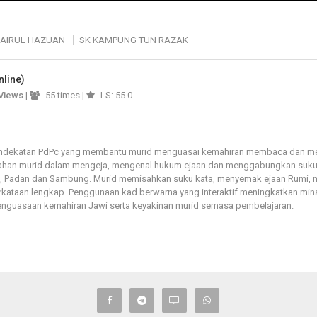
HAIRUL HAZUAN
SK KAMPUNG TUN RAZAK
nline)
Views
|
55 times |
LS: 55.0
 pendekatan PdPc yang membantu murid menguasai kemahiran membaca dan men
ahan murid dalam mengeja, mengenal hukum ejaan dan menggabungkan suku k
um, Padan dan Sambung. Murid memisahkan suku kata, menyemak ejaan Rum
ataan lengkap. Penggunaan kad berwarna yang interaktif meningkatkan mina
nguasaan kemahiran Jawi serta keyakinan murid semasa pembelajaran.