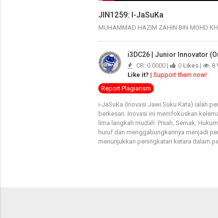
JIN1259: I-JaSuKa
MUHAMMAD HAZIM ZAHIN BIN MOHD K
i3DC26 | Junior Innovator (O
CR: 0.0000 |
0
Likes
|
8
Like it?
|
Support them now!
Report Plagiarism
i-JaSuKa (Inovasi Jawi Suku Kata) ialah
berkesan. Inovasi ini memfokuskan kelem
lima langkah mudah: Pisah, Semak, Huk
huruf dan menggabungkannya menjadi perk
menunjukkan peningkatan ketara dalam pe