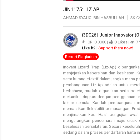
JIN1175: LIZ AP
AHMAD SYAUQI BIN HASBULLAH
SK C
i3DC26 | Junior Innovator (O
CR: 0.0000 |
0
Likes
|
7
Like it?
|
Support them now!
Report Plagiarism
Inovasi Lizard Trap (Liz-Ap) dibangunk
menjejaskan kebersihan dan kesihatan. 
serta kurang efektif dalam jangka masa panj
pembangunan Liz-Ap adalah untuk mere
berbahaya, mudah digunakan serta boleh
mekanikal ringkas dengan penggunaan um
keluar semula. Kaedah pembangunan me
memastikan fleksibiliti pemasangan. Pro
menjimatkan kos. Hasil pengujian aw
mengurangkan pencemaran najis cicak d
keselesaan persekitaran. Secara keseluruha
sedang dalam proses pendaftaran harta i