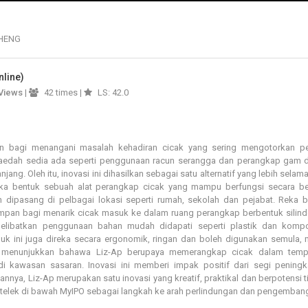
HENG
nline)
Views
|
42 times |
LS: 42.0
an bagi menangani masalah kehadiran cicak yang sering mengotorkan pers
Kaedah sedia ada seperti penggunaan racun serangga dan perangkap gam di
ang. Oleh itu, inovasi ini dihasilkan sebagai satu alternatif yang lebih selam
ka bentuk sebuah alat perangkap cicak yang mampu berfungsi secara b
 dipasang di pelbagai lokasi seperti rumah, sekolah dan pejabat. Reka 
pan bagi menarik cicak masuk ke dalam ruang perangkap berbentuk silinde
libatkan penggunaan bahan mudah didapati seperti plastik dan komp
duk ini juga direka secara ergonomik, ringan dan boleh digunakan semula
al menunjukkan bahawa Liz-Ap berupaya memerangkap cicak dalam tem
i kawasan sasaran. Inovasi ini memberi impak positif dari segi peningk
nnya, Liz-Ap merupakan satu inovasi yang kreatif, praktikal dan berpotensi t
ntelek di bawah MyIPO sebagai langkah ke arah perlindungan dan pengemban