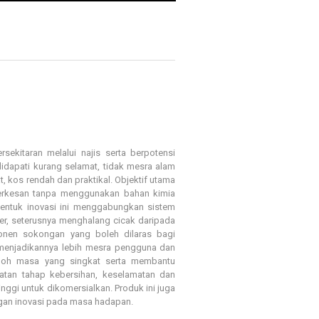
ekitaran melalui najis serta berpotensi
dapati kurang selamat, tidak mesra alam
at, kos rendah dan praktikal. Objektif utama
erkesan tanpa menggunakan bahan kimia
bentuk inovasi ini menggabungkan sistem
r, seterusnya menghalang cicak daripada
onen sokongan yang boleh dilaras bagi
, menjadikannya lebih mesra pengguna dan
poh masa yang singkat serta membantu
atan tahap kebersihan, keselamatan dan
inggi untuk dikomersialkan. Produk ini juga
gan inovasi pada masa hadapan.