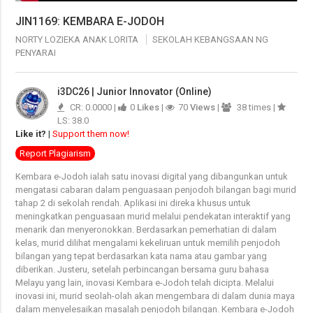
JIN1169: KEMBARA E-JODOH
NORTY LOZIEKA ANAK LORITA
SEKOLAH KEBANGSAAN NG
PENYARAI
i3DC26 | Junior Innovator (Online)
CR: 0.0000 |
0
Likes
|
70
Views
|
38 times |
LS: 38.0
Like it?
|
Support them now!
Report Plagiarism
Kembara e-Jodoh ialah satu inovasi digital yang dibangunkan untuk
mengatasi cabaran dalam penguasaan penjodoh bilangan bagi murid
tahap 2 di sekolah rendah. Aplikasi ini direka khusus untuk
meningkatkan penguasaan murid melalui pendekatan interaktif yang
menarik dan menyeronokkan. Berdasarkan pemerhatian di dalam
kelas, murid dilihat mengalami kekeliruan untuk memilih penjodoh
bilangan yang tepat berdasarkan kata nama atau gambar yang
diberikan. Justeru, setelah perbincangan bersama guru bahasa
Melayu yang lain, inovasi Kembara e-Jodoh telah dicipta. Melalui
inovasi ini, murid seolah-olah akan mengembara di dalam dunia maya
dalam menyelesaikan masalah penjodoh bilangan. Kembara e-Jodoh