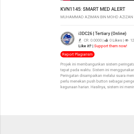
KVN1145: SMART MED ALERT
MUHAMMAD AZIMAN BIN MOHD AZIZAN
i3DC26 | Tertiary (Online)
CR: 0.0000 |
0
Likes
|
1
Like it?
|
Support them now!
Report Plagiarism
Projek ini membangunkan sistem peringata
tepat pada waktu. Sistem ini menggunak
Peringatan disampaikan melalui suara me
perlu menekan push button sebagai penge
kegunaan harian. Hasilnya, sistem ini me