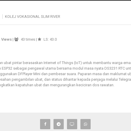
KOLEJ VOKASIONAL SLIM RIVER
2
Views
|
43 times |
LS: 43.0
n ubat pintar berasaskan Internet of Things (IoT) untuk membantu warga ema
an ESP32 sebagai pengawal utama bersama modul masa nyata DS3231 RTC unt
nggunakan DFPlayer Mini dan pembesar suara. Paparan masa dan maklumat u
sahan pengambilan ubat, dan status dihantar kepada penjaga melalui Teleg
ningkatkan kepatuhan ubat dan mengurangkan keciciran dos rawatan.