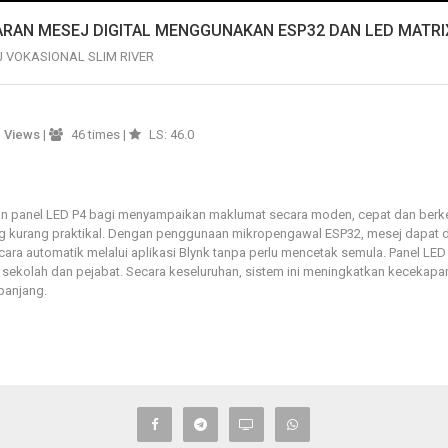
RAN MESEJ DIGITAL MENGGUNAKAN ESP32 DAN LED MATRI
 VOKASIONAL SLIM RIVER
3
Views
|
46 times |
LS: 46.0
n panel LED P4 bagi menyampaikan maklumat secara moden, cepat dan berke
ng kurang praktikal. Dengan penggunaan mikropengawal ESP32, mesej dapat d
ecara automatik melalui aplikasi Blynk tanpa perlu mencetak semula. Panel L
ti sekolah dan pejabat. Secara keseluruhan, sistem ini meningkatkan keceka
panjang.