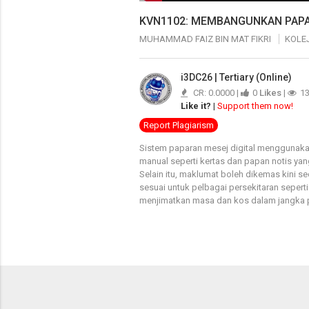
KVN1102: MEMBANGUNKAN PAPA
MUHAMMAD FAIZ BIN MAT FIKRI
KOLEJ
i3DC26 | Tertiary (Online)
CR: 0.0000 |
0
Likes
|
1
Like it?
|
Support them now!
Report Plagiarism
Sistem paparan mesej digital menggunaka
manual seperti kertas dan papan notis ya
Selain itu, maklumat boleh dikemas kini s
sesuai untuk pelbagai persekitaran seper
menjimatkan masa dan kos dalam jangka 