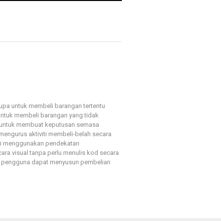
upa untuk membeli barangan tertentu
ntuk membeli barangan yang tidak
a untuk membuat keputusan semasa
engurus aktiviti membeli-belah secara
m ini menggunakan pendekatan
ra visual tanpa perlu menulis kod secara
gan, pengguna dapat menyusun pembelian