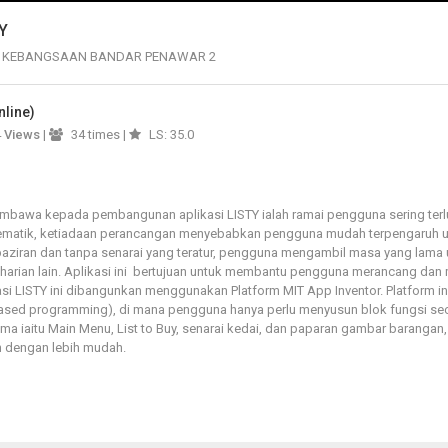
Y
 KEBANGSAAN BANDAR PENAWAR 2
nline)
4
Views
|
34 times |
LS: 35.0
mbawa kepada pembangunan aplikasi LISTY ialah ramai pengguna sering terl
tematik, ketiadaan perancangan menyebabkan pengguna mudah terpengaruh u
aziran dan tanpa senarai yang teratur, pengguna mengambil masa yang lam
rian lain. Aplikasi ini bertujuan untuk membantu pengguna merancang dan m
likasi LISTY ini dibangunkan menggunakan Platform MIT App Inventor. Platfor
sed programming), di mana pengguna hanya perlu menyusun blok fungsi seca
tama iaitu Main Menu, List to Buy, senarai kedai, dan paparan gambar baran
an dengan lebih mudah.