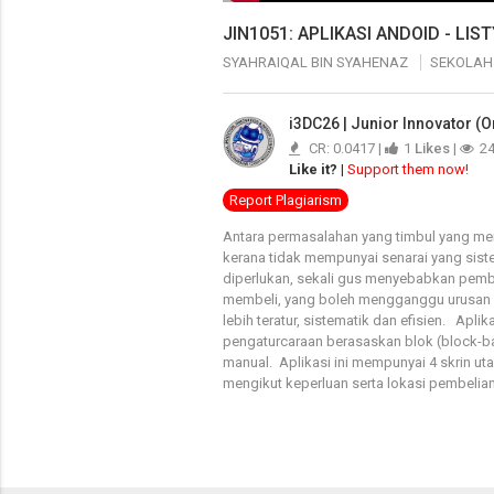
JIN1051: APLIKASI ANDOID - LIST
SYAHRAIQAL BIN SYAHENAZ
SEKOLAH
i3DC26 | Junior Innovator (O
CR: 0.0417 |
1
Likes
|
2
Like it?
|
Support them now!
Report Plagiarism
Antara permasalahan yang timbul yang me
kerana tidak mempunyai senarai yang sis
diperlukan, sekali gus menyebabkan pemb
membeli, yang boleh mengganggu urusan ha
lebih teratur, sistematik dan efisien. Ap
pengaturcaraan berasaskan blok (block-ba
manual. Aplikasi ini mempunyai 4 skrin u
mengikut keperluan serta lokasi pembeli